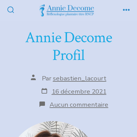
Aller
au
Bascule
Me
Rechercher
contenu
Annie Decome
Profil
Auteur
Par
sebastien_lacourt
de
la
Date
16 décembre 2021
publication
de
publication
sur
Aucun commentaire
Annie
Decome
Profil